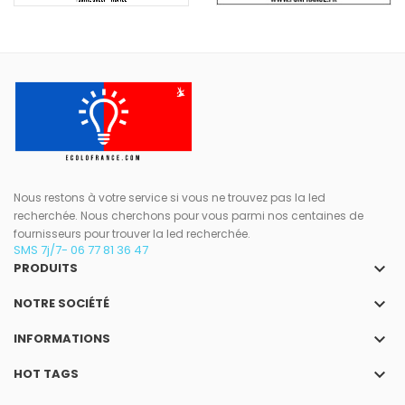
Nous restons à votre service si vous ne trouvez pas la led
recherchée. Nous cherchons pour vous parmi nos centaines de
fournisseurs pour trouver la led recherchée.
SMS 7j/7- 06 77 81 36 47
keyboard_arrow_down
PRODUITS
keyboard_arrow_down
NOTRE SOCIÉTÉ
keyboard_arrow_down
INFORMATIONS
keyboard_arrow_down
HOT TAGS