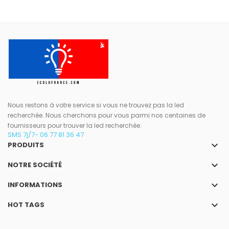
Nous restons à votre service si vous ne trouvez pas la led
recherchée. Nous cherchons pour vous parmi nos centaines de
fournisseurs pour trouver la led recherchée.
SMS 7j/7- 06 77 81 36 47
keyboard_arrow_down
PRODUITS
keyboard_arrow_down
NOTRE SOCIÉTÉ
keyboard_arrow_down
INFORMATIONS
keyboard_arrow_down
HOT TAGS