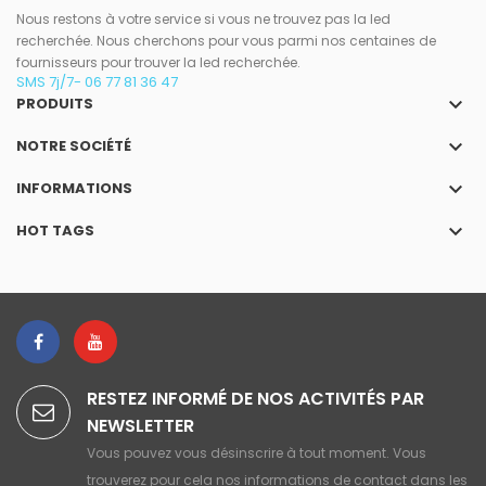
Nous restons à votre service si vous ne trouvez pas la led
recherchée. Nous cherchons pour vous parmi nos centaines de
fournisseurs pour trouver la led recherchée.
SMS 7j/7- 06 77 81 36 47
keyboard_arrow_down
PRODUITS
keyboard_arrow_down
NOTRE SOCIÉTÉ
keyboard_arrow_down
INFORMATIONS
keyboard_arrow_down
HOT TAGS
RESTEZ INFORMÉ DE NOS ACTIVITÉS PAR
NEWSLETTER
Vous pouvez vous désinscrire à tout moment. Vous
trouverez pour cela nos informations de contact dans les